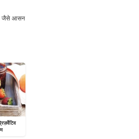
सन जैसे आसन
़र्वेटिव
ैम