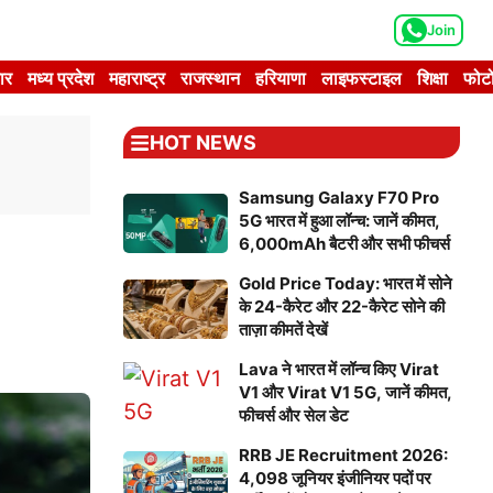
Join
ार
मध्य प्रदेश
महाराष्ट्र
राजस्थान
हरियाणा
लाइफस्टाइल
शिक्षा
फोटो
HOT NEWS
Samsung Galaxy F70 Pro
5G भारत में हुआ लॉन्च: जानें कीमत,
6,000mAh बैटरी और सभी फीचर्स
Gold Price Today: भारत में सोने
के 24-कैरेट और 22-कैरेट सोने की
ताज़ा कीमतें देखें
Lava ने भारत में लॉन्च किए Virat
V1 और Virat V1 5G, जानें कीमत,
फीचर्स और सेल डेट
RRB JE Recruitment 2026:
4,098 जूनियर इंजीनियर पदों पर