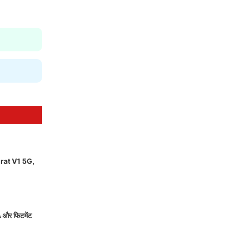
Virat V1 5G,
और फिटमेंट