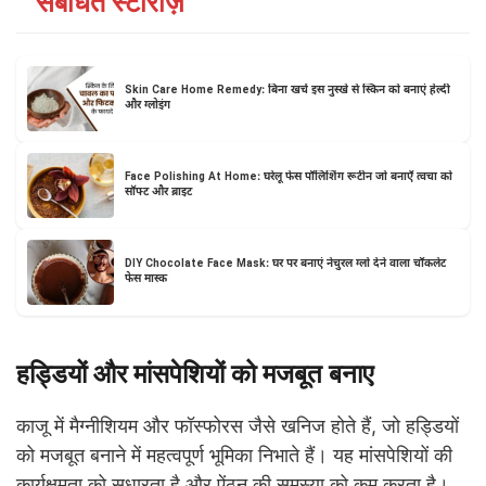
संबंधित स्टोरीज़
Skin Care Home Remedy: बिना खर्च इस नुस्खे से स्किन को बनाएं हेल्दी
और ग्लोइंग
Face Polishing At Home: घरेलू फेस पॉलिशिंग रूटीन जो बनाएँ त्वचा को
सॉफ्ट और ब्राइट
DIY Chocolate Face Mask: घर पर बनाएं नेचुरल ग्लो देने वाला चॉकलेट
फेस मास्क
हड्डियों और मांसपेशियों को मजबूत बनाए
काजू में मैग्नीशियम और फॉस्फोरस जैसे खनिज होते हैं, जो हड्डियों
को मजबूत बनाने में महत्वपूर्ण भूमिका निभाते हैं। यह मांसपेशियों की
कार्यक्षमता को सुधारता है और ऐंठन की समस्या को कम करता है।