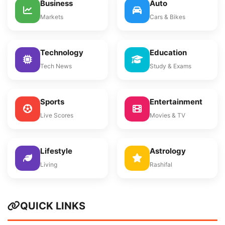
Business
Auto
Markets
Cars & Bikes
Technology
Education
Tech News
Study & Exams
Sports
Entertainment
Live Scores
Movies & TV
Lifestyle
Astrology
Living
Rashifal
QUICK LINKS