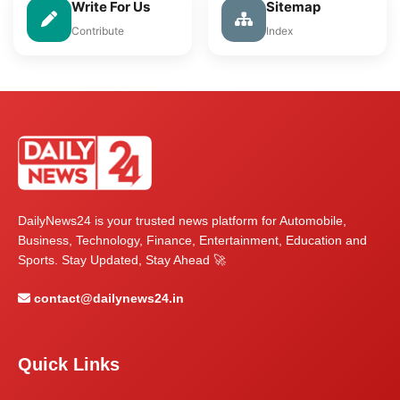
Write For Us
Sitemap
Contribute
Index
DailyNews24 is your trusted news platform for Automobile,
Business, Technology, Finance, Entertainment, Education and
Sports. Stay Updated, Stay Ahead 🚀
contact@dailynews24.in
Quick Links