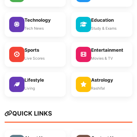
Technology
Education
Tech News
Study & Exams
Sports
Entertainment
Live Scores
Movies & TV
Lifestyle
Astrology
Living
Rashifal
QUICK LINKS