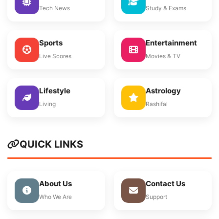
Tech News
Study & Exams
Sports
Entertainment
Live Scores
Movies & TV
Lifestyle
Astrology
Living
Rashifal
QUICK LINKS
About Us
Contact Us
Who We Are
Support