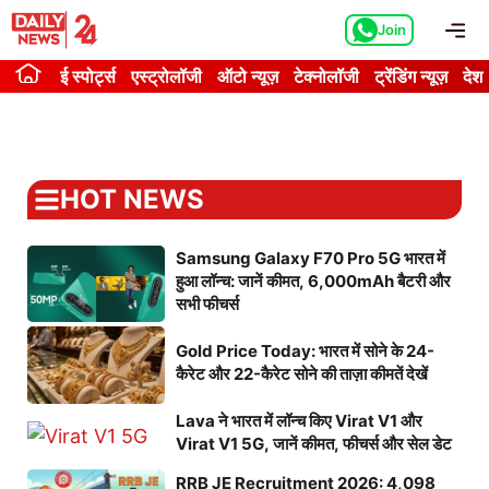
Skip
Me
Join
to
content
ई स्पोर्ट्स
एस्ट्रोलॉजी
ऑटो न्यूज़
टेक्नोलॉजी
ट्रेंडिंग न्यूज़
देश
HOT NEWS
Samsung Galaxy F70 Pro 5G भारत में
हुआ लॉन्च: जानें कीमत, 6,000mAh बैटरी और
सभी फीचर्स
Gold Price Today: भारत में सोने के 24-
कैरेट और 22-कैरेट सोने की ताज़ा कीमतें देखें
Lava ने भारत में लॉन्च किए Virat V1 और
Virat V1 5G, जानें कीमत, फीचर्स और सेल डेट
RRB JE Recruitment 2026: 4,098