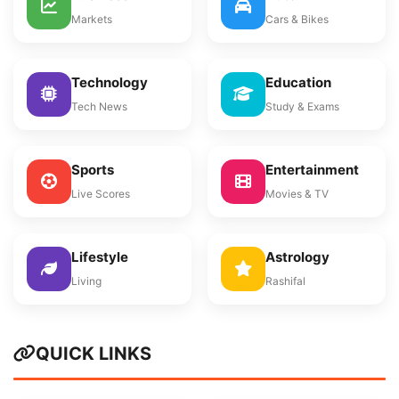
Markets
Cars & Bikes
Technology
Education
Tech News
Study & Exams
Sports
Entertainment
Live Scores
Movies & TV
Lifestyle
Astrology
Living
Rashifal
QUICK LINKS