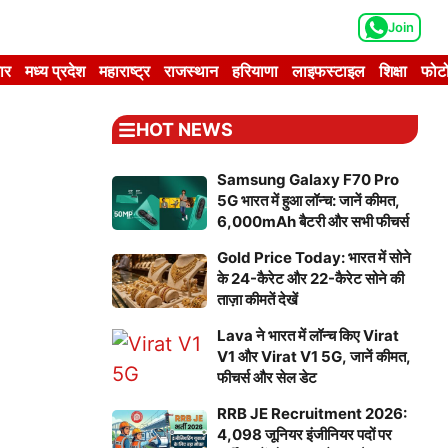
Join
ार
मध्य प्रदेश
महाराष्ट्र
राजस्थान
हरियाणा
लाइफस्टाइल
शिक्षा
फोटो
HOT NEWS
Samsung Galaxy F70 Pro
5G भारत में हुआ लॉन्च: जानें कीमत,
6,000mAh बैटरी और सभी फीचर्स
Gold Price Today: भारत में सोने
के 24-कैरेट और 22-कैरेट सोने की
ताज़ा कीमतें देखें
Lava ने भारत में लॉन्च किए Virat
V1 और Virat V1 5G, जानें कीमत,
फीचर्स और सेल डेट
RRB JE Recruitment 2026:
4,098 जूनियर इंजीनियर पदों पर