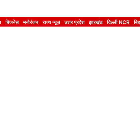
श
बिजनेस
मनोरंजन
राज्य न्यूज़
उत्तर प्रदेश
झारखंड
दिल्ली NCR
बिह