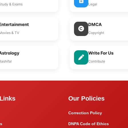
Study & Exams
Legal
Entertainment
DMCA
Movies & TV
Copyright
Astrology
Write For Us
Rashifal
Contribute
Links
Our Policies
Correction Policy
s
DNPA Code of Ethics