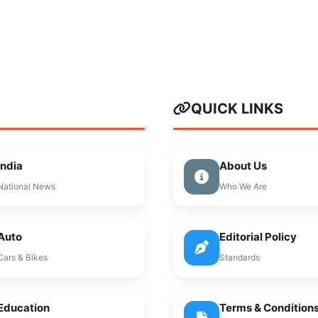
QUICK LINKS
India
About Us
National News
Who We Are
Auto
Editorial Policy
Cars & Bikes
Standards
Education
Terms & Condition