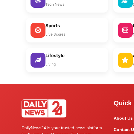
Tech News
Sports
Live Scores
Lifestyle
Living
Quick 
About Us
DailyNews24 is your trusted news platform
Contact U