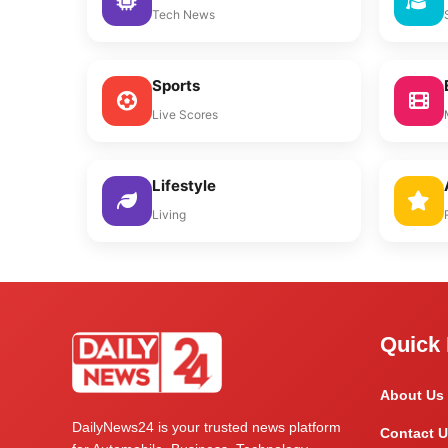
Tech News
Sports
Live Scores
Lifestyle
Living
Quick 
About Us
DailyNews24 is your trusted news platform
Contact U