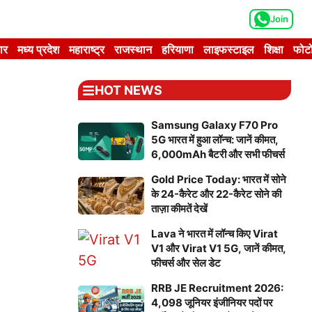
Join
ार
मध्य प्रदेश
महाराष्ट्र
राजस्थान
हरियाणा
लाइफस्टाइल
शिक्षा
फोटो
HOT NEWS
Samsung Galaxy F70 Pro
5G भारत में हुआ लॉन्च: जानें कीमत,
6,000mAh बैटरी और सभी फीचर्स
Gold Price Today: भारत में सोने
के 24-कैरेट और 22-कैरेट सोने की
ताज़ा कीमतें देखें
Lava ने भारत में लॉन्च किए Virat
V1 और Virat V1 5G, जानें कीमत,
फीचर्स और सेल डेट
RRB JE Recruitment 2026:
4,098 जूनियर इंजीनियर पदों पर