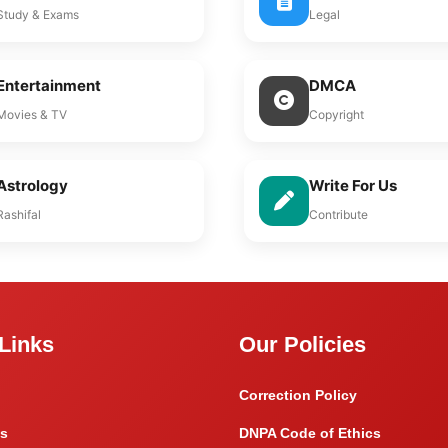
Study & Exams
Legal
Entertainment
DMCA
Movies & TV
Copyright
Astrology
Write For Us
Rashifal
Contribute
Links
Our Policies
Correction Policy
s
DNPA Code of Ethics