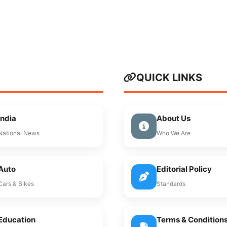
QUICK LINKS
India
About Us
National News
Who We Are
Auto
Editorial Policy
Cars & Bikes
Standards
Education
Terms & Condition