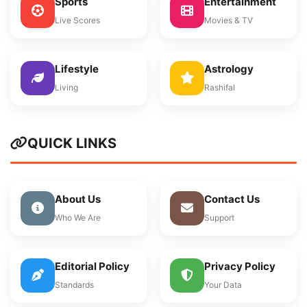
Sports
Entertainment
Live Scores
Movies & TV
Lifestyle
Astrology
Living
Rashifal
QUICK LINKS
About Us
Contact Us
Who We Are
Support
Editorial Policy
Privacy Policy
Standards
Your Data