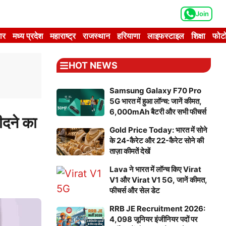
Join
ार
मध्य प्रदेश
महाराष्ट्र
राजस्थान
हरियाणा
लाइफस्टाइल
शिक्षा
फोटो
HOT NEWS
Samsung Galaxy F70 Pro
5G भारत में हुआ लॉन्च: जानें कीमत,
6,000mAh बैटरी और सभी फीचर्स
दने का
Gold Price Today: भारत में सोने
के 24-कैरेट और 22-कैरेट सोने की
ताज़ा कीमतें देखें
Lava ने भारत में लॉन्च किए Virat
V1 और Virat V1 5G, जानें कीमत,
फीचर्स और सेल डेट
RRB JE Recruitment 2026:
4,098 जूनियर इंजीनियर पदों पर