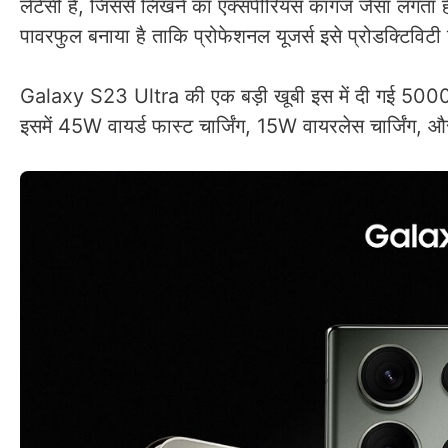
लेटेंसी है, जिससे लिखने का एक्सपीरियंस कागज जैसा ल
पावरफुल बनाया है ताकि प्रोफेशनल यूजर्स इसे प्रोडक्टिविटी 
Galaxy S23 Ultra की एक बड़ी खूबी इस में दी गई 5000mA
इसमें 45W वायर्ड फास्ट चार्जिंग, 15W वायरलेस चार्जिंग, और