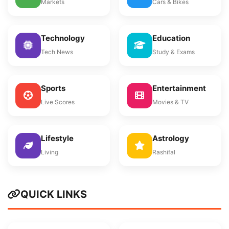
Markets
Cars & Bikes
Technology
Education
Tech News
Study & Exams
Sports
Entertainment
Live Scores
Movies & TV
Lifestyle
Astrology
Living
Rashifal
QUICK LINKS