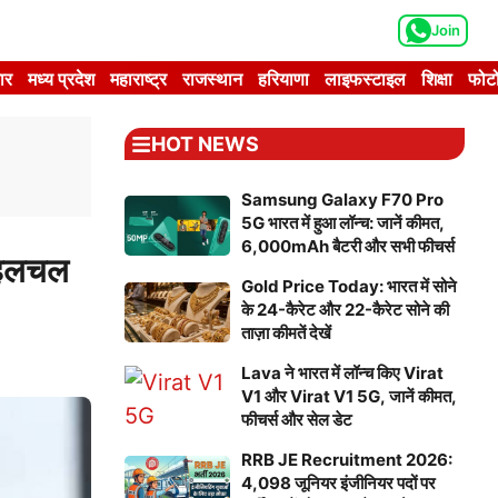
Join
ार
मध्य प्रदेश
महाराष्ट्र
राजस्थान
हरियाणा
लाइफस्टाइल
शिक्षा
फोटो
HOT NEWS
Samsung Galaxy F70 Pro
5G भारत में हुआ लॉन्च: जानें कीमत,
6,000mAh बैटरी और सभी फीचर्स
ी हलचल
Gold Price Today: भारत में सोने
के 24-कैरेट और 22-कैरेट सोने की
ताज़ा कीमतें देखें
Lava ने भारत में लॉन्च किए Virat
V1 और Virat V1 5G, जानें कीमत,
फीचर्स और सेल डेट
RRB JE Recruitment 2026:
4,098 जूनियर इंजीनियर पदों पर