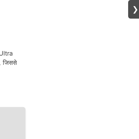
❯
 Ultra
ै, जिससे