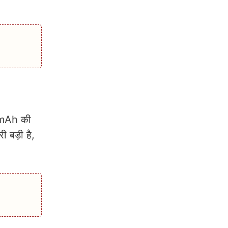
00mAh की
ी बड़ी है,