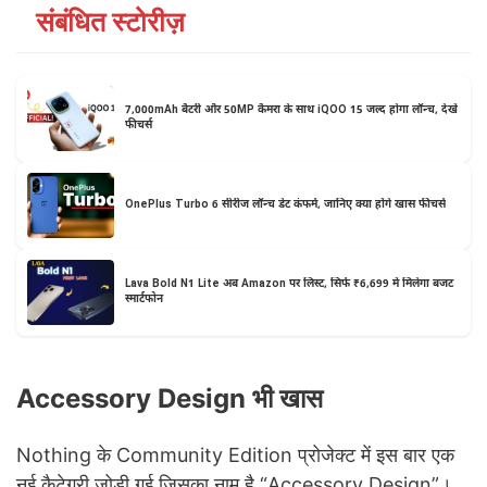
संबंधित स्टोरीज़
7,000mAh बैटरी और 50MP कैमरा के साथ iQOO 15 जल्द होगा लॉन्च, देखें
फीचर्स
OnePlus Turbo 6 सीरीज लॉन्च डेट कंफर्म, जानिए क्या होंगे खास फीचर्स
Lava Bold N1 Lite अब Amazon पर लिस्ट, सिर्फ ₹6,699 में मिलेगा बजट
स्मार्टफोन
Accessory Design भी खास
Nothing के Community Edition प्रोजेक्ट में इस बार एक
नई कैटेगरी जोड़ी गई जिसका नाम है “Accessory Design”।