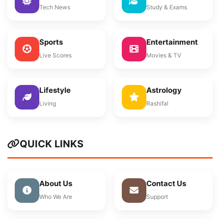
Tech News
Study & Exams
Sports
Entertainment
Live Scores
Movies & TV
Lifestyle
Astrology
Living
Rashifal
QUICK LINKS
About Us
Contact Us
Who We Are
Support