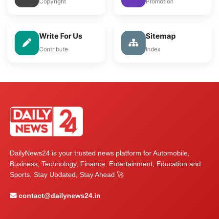
Copyright
Promotion
Write For Us
Sitemap
Contribute
Index
DailyNews24 is your trusted news platform for Automobile,
Business, Technology, Finance, Entertainment, Education and
Sports. Stay Updated, Stay Ahead 🚀
contact@dailynews24.in