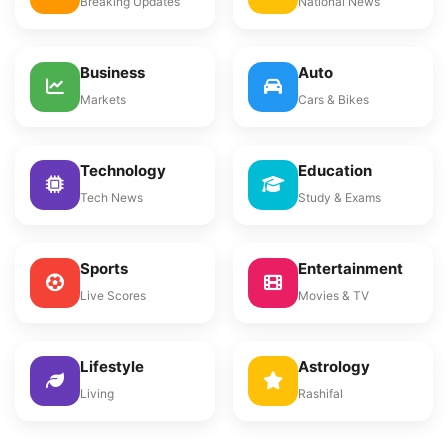
Breaking Updates
National News
Business
Auto
Markets
Cars & Bikes
Technology
Education
Tech News
Study & Exams
Sports
Entertainment
Live Scores
Movies & TV
Lifestyle
Astrology
Living
Rashifal