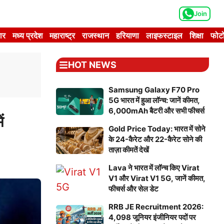
Join
ार
मध्य प्रदेश
महाराष्ट्र
राजस्थान
हरियाणा
लाइफस्टाइल
शिक्षा
फोटो
HOT NEWS
Samsung Galaxy F70 Pro
5G भारत में हुआ लॉन्च: जानें कीमत,
6,000mAh बैटरी और सभी फीचर्स
ं
Gold Price Today: भारत में सोने
के 24-कैरेट और 22-कैरेट सोने की
ताज़ा कीमतें देखें
Lava ने भारत में लॉन्च किए Virat
V1 और Virat V1 5G, जानें कीमत,
फीचर्स और सेल डेट
RRB JE Recruitment 2026:
4,098 जूनियर इंजीनियर पदों पर