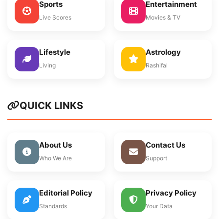
Sports
Entertainment
Live Scores
Movies & TV
Lifestyle
Astrology
Living
Rashifal
QUICK LINKS
About Us
Contact Us
Who We Are
Support
Editorial Policy
Privacy Policy
Standards
Your Data