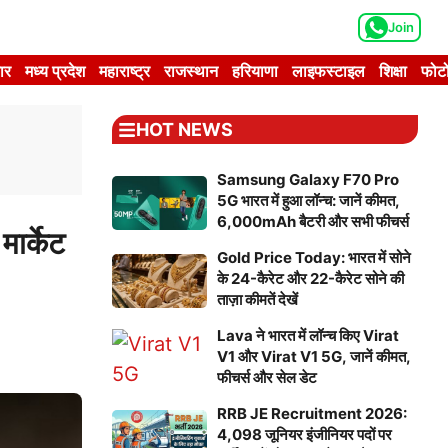
Join
ार
मध्य प्रदेश
महाराष्ट्र
राजस्थान
हरियाणा
लाइफस्टाइल
शिक्षा
फोटो
HOT NEWS
Samsung Galaxy F70 Pro
5G भारत में हुआ लॉन्च: जानें कीमत,
6,000mAh बैटरी और सभी फीचर्स
ार्केट
Gold Price Today: भारत में सोने
के 24-कैरेट और 22-कैरेट सोने की
ताज़ा कीमतें देखें
Lava ने भारत में लॉन्च किए Virat
V1 और Virat V1 5G, जानें कीमत,
फीचर्स और सेल डेट
RRB JE Recruitment 2026:
4,098 जूनियर इंजीनियर पदों पर