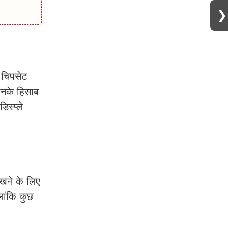
❯
 चिपसेट
 उनके हिसाब
स्प्ले
खने के लिए
लांकि कुछ