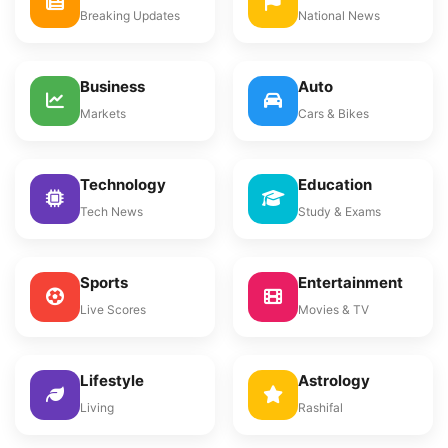
Breaking Updates
National News
Business
Auto
Markets
Cars & Bikes
Technology
Education
Tech News
Study & Exams
Sports
Entertainment
Live Scores
Movies & TV
Lifestyle
Astrology
Living
Rashifal