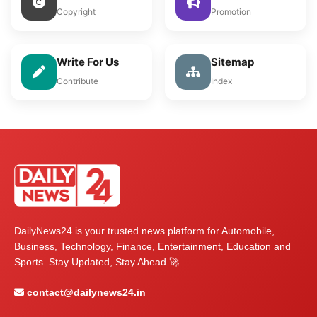
Copyright
Promotion
Write For Us
Sitemap
Contribute
Index
DailyNews24 is your trusted news platform for Automobile,
Business, Technology, Finance, Entertainment, Education and
Sports. Stay Updated, Stay Ahead 🚀
contact@dailynews24.in