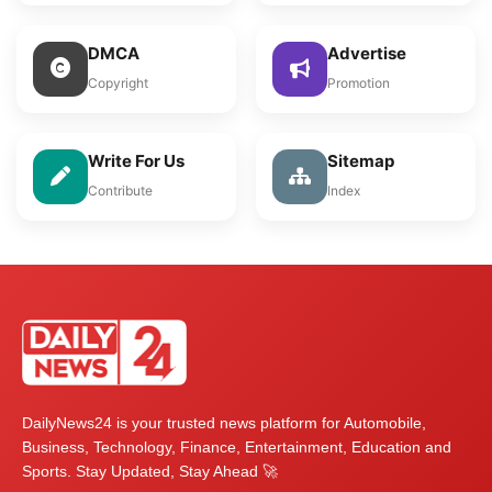
DMCA
Advertise
Copyright
Promotion
Write For Us
Sitemap
Contribute
Index
DailyNews24 is your trusted news platform for Automobile,
Business, Technology, Finance, Entertainment, Education and
Sports. Stay Updated, Stay Ahead 🚀