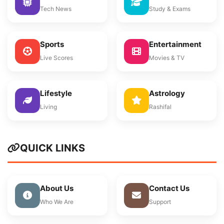
Tech News
Study & Exams
Sports
Entertainment
Live Scores
Movies & TV
Lifestyle
Astrology
Living
Rashifal
QUICK LINKS
About Us
Contact Us
Who We Are
Support