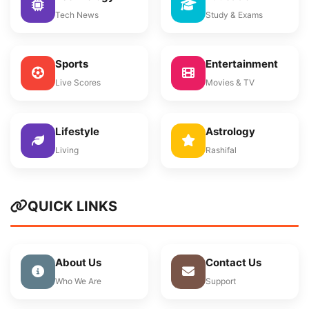
Tech News
Study & Exams
Sports
Entertainment
Live Scores
Movies & TV
Lifestyle
Astrology
Living
Rashifal
QUICK LINKS
About Us
Contact Us
Who We Are
Support