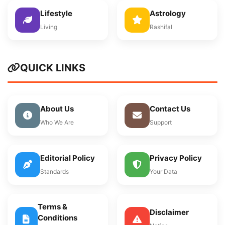
Lifestyle
Astrology
Living
Rashifal
QUICK LINKS
About Us
Contact Us
Who We Are
Support
Editorial Policy
Privacy Policy
Standards
Your Data
Terms &
Disclaimer
Conditions