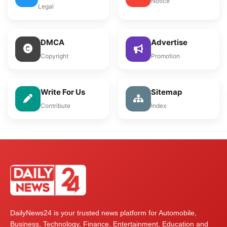
Notice
Legal
DMCA
Advertise
Copyright
Promotion
Write For Us
Sitemap
Contribute
Index
DailyNews24 is your trusted news platform for Automobile,
Business, Technology, Finance, Entertainment, Education and