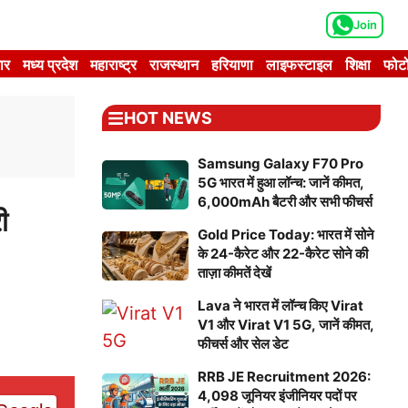
Join
ार
मध्य प्रदेश
महाराष्ट्र
राजस्थान
हरियाणा
लाइफस्टाइल
शिक्षा
फोटो
HOT NEWS
Samsung Galaxy F70 Pro
5G भारत में हुआ लॉन्च: जानें कीमत,
6,000mAh बैटरी और सभी फीचर्स
ी
Gold Price Today: भारत में सोने
के 24-कैरेट और 22-कैरेट सोने की
ताज़ा कीमतें देखें
Lava ने भारत में लॉन्च किए Virat
V1 और Virat V1 5G, जानें कीमत,
फीचर्स और सेल डेट
RRB JE Recruitment 2026:
4,098 जूनियर इंजीनियर पदों पर