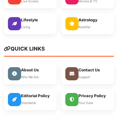
Live Scores
Movies & TV
Lifestyle
Astrology
Living
Rashifal
QUICK LINKS
About Us
Contact Us
Who We Are
Support
Editorial Policy
Privacy Policy
Standards
Your Data