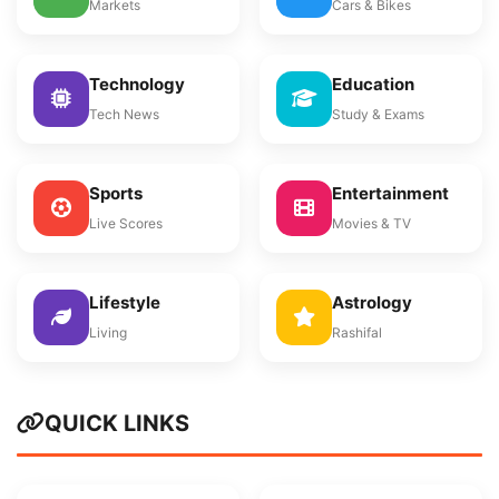
Markets
Cars & Bikes
Technology
Education
Tech News
Study & Exams
Sports
Entertainment
Live Scores
Movies & TV
Lifestyle
Astrology
Living
Rashifal
QUICK LINKS