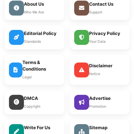
About Us
Contact Us
Who We Are
Support
Editorial Policy
Privacy Policy
Standards
Your Data
Terms &
Disclaimer
Conditions
Notice
Legal
DMCA
Advertise
Copyright
Promotion
Write For Us
Sitemap