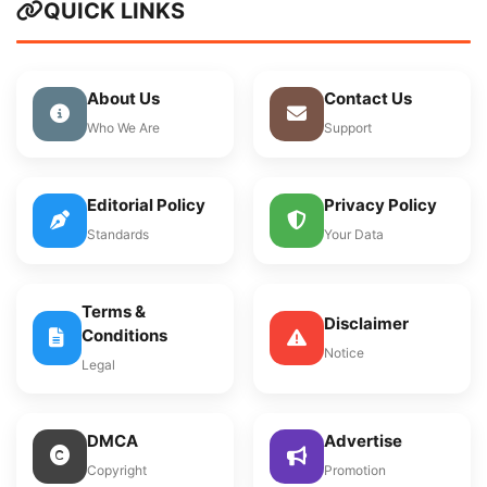
QUICK LINKS
About Us
Contact Us
Who We Are
Support
Editorial Policy
Privacy Policy
Standards
Your Data
Terms &
Disclaimer
Conditions
Notice
Legal
DMCA
Advertise
Copyright
Promotion