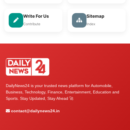
Write For Us
Sitemap
Contribute
Index
DailyNews24 is your trusted news platform for Automobile,
Business, Technology, Finance, Entertainment, Education and
Sports. Stay Updated, Stay Ahead 🚀
contact@dailynews24.in