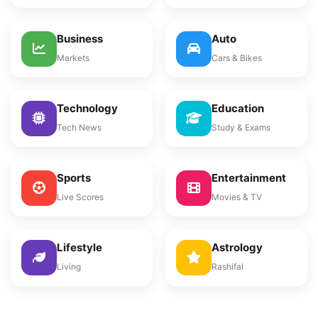
Business
Auto
Markets
Cars & Bikes
Technology
Education
Tech News
Study & Exams
Sports
Entertainment
Live Scores
Movies & TV
Lifestyle
Astrology
Living
Rashifal