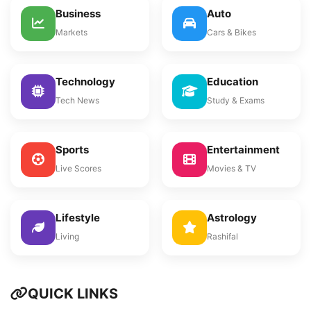
Business
Auto
Markets
Cars & Bikes
Technology
Education
Tech News
Study & Exams
Sports
Entertainment
Live Scores
Movies & TV
Lifestyle
Astrology
Living
Rashifal
QUICK LINKS