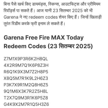
बिना पैसे खर्च किए डायमंड्स, स्किन्स, आउटफिट्स और प्रीमियम
रिवॉर्ड्स पा सकते हैं। आज यानी 23 सितम्बर 2025 को भी
Garena ने नए redeem codes शेयर किए हैं। जिन्हें खिलाड़ी
तुरंत रिडीम करके फ्री इनाम ले सकते हैं।
Garena Free Fire MAX Today
Redeem Codes (23 सितम्बर 2025)
Z7M1X9P3R6K2H8QL
4X2R9M7Q1K6P8Z3H
R6Q1K9X3M7Z2H8P5
X8Q5M7R1K9L2H6Z3
P3K7X9R1M2Q8H6Z5
9Q1M6X3K7R2Z5H8L
T2X7Q9M3R1K6P5Z8
G4K9X2M7R1Q5H3Z6