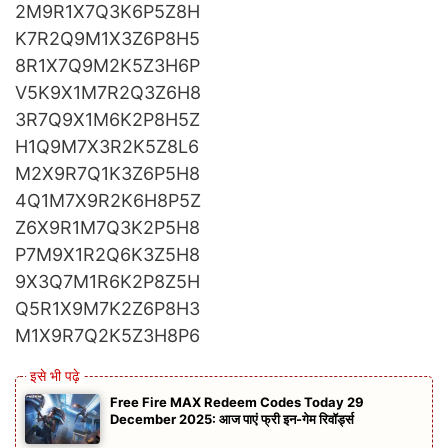
2M9R1X7Q3K6P5Z8H
K7R2Q9M1X3Z6P8H5
8R1X7Q9M2K5Z3H6P
V5K9X1M7R2Q3Z6H8
3R7Q9X1M6K2P8H5Z
H1Q9M7X3R2K5Z8L6
M2X9R7Q1K3Z6P5H8
4Q1M7X9R2K6H8P5Z
Z6X9R1M7Q3K2P5H8
P7M9X1R2Q6K3Z5H8
9X3Q7M1R6K2P8Z5H
Q5R1X9M7K2Z6P8H3
M1X9R7Q2K5Z3H8P6
Free Fire MAX Redeem Codes Today 29
December 2025: आज पाएं फ्री इन-गेम रिवॉर्ड्स