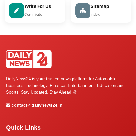
Write For Us
Sitemap
Contribute
Index
DailyNews24 is your trusted news platform for Automobile,
Business, Technology, Finance, Entertainment, Education and
Sports. Stay Updated, Stay Ahead 🚀
contact@dailynews24.in
Quick Links