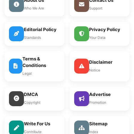
About Us
Contact Us
Who We Are
Support
Editorial Policy
Privacy Policy
Standards
Your Data
Terms &
Disclaimer
Conditions
Notice
Legal
DMCA
Advertise
Copyright
Promotion
Write For Us
Sitemap
Contribute
Index