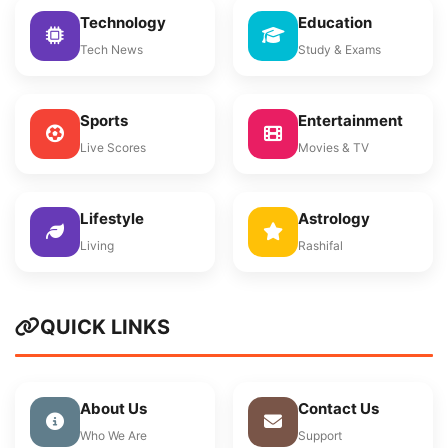
Technology
Education
Tech News
Study & Exams
Sports
Entertainment
Live Scores
Movies & TV
Lifestyle
Astrology
Living
Rashifal
QUICK LINKS
About Us
Contact Us
Who We Are
Support