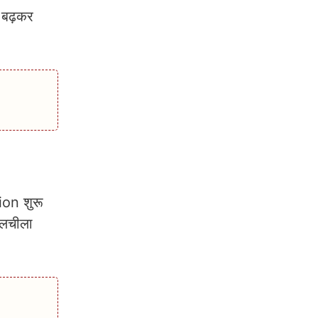
 बढ़कर
on शुरू
 लचीला