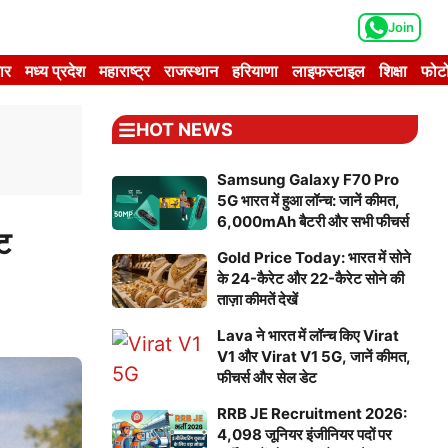
Join
ार
मध्य प्रदेश
महाराष्ट्र
राजस्थान
हरियाणा
लाइफस्टाइल
शिक्षा
फोटो
HOT NEWS
Samsung Galaxy F70 Pro
5G भारत में हुआ लॉन्च: जानें कीमत,
6,000mAh बैटरी और सभी फीचर्स
ट
Gold Price Today: भारत में सोने
के 24-कैरेट और 22-कैरेट सोने की
ताज़ा कीमतें देखें
Lava ने भारत में लॉन्च किए Virat
V1 और Virat V1 5G, जानें कीमत,
फीचर्स और सेल डेट
RRB JE Recruitment 2026:
4,098 जूनियर इंजीनियर पदों पर