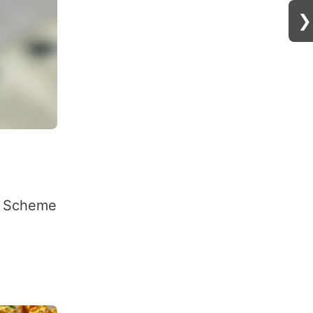
❯
ion Scheme