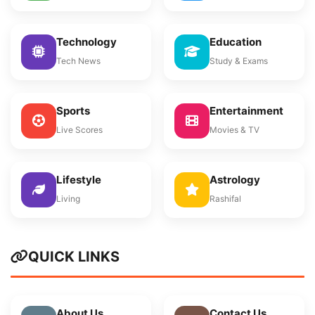
Technology
Education
Tech News
Study & Exams
Sports
Entertainment
Live Scores
Movies & TV
Lifestyle
Astrology
Living
Rashifal
QUICK LINKS
About Us
Contact Us