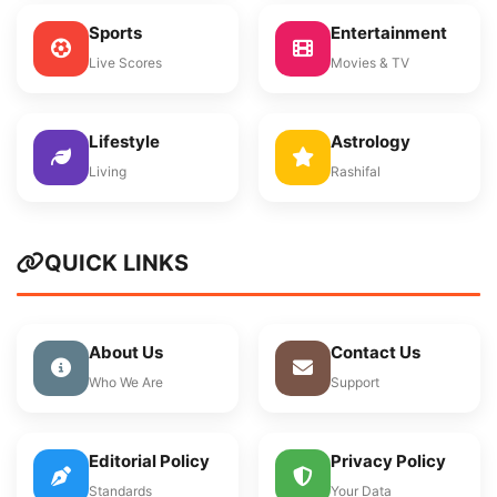
Sports
Entertainment
Live Scores
Movies & TV
Lifestyle
Astrology
Living
Rashifal
QUICK LINKS
About Us
Contact Us
Who We Are
Support
Editorial Policy
Privacy Policy
Standards
Your Data