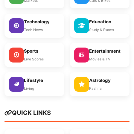
Markets
Cars & Bikes
Technology
Education
Tech News
Study & Exams
Sports
Entertainment
Live Scores
Movies & TV
Lifestyle
Astrology
Living
Rashifal
QUICK LINKS