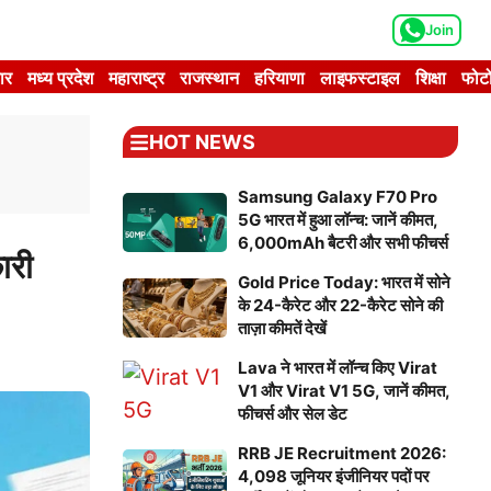
Join
ार
मध्य प्रदेश
महाराष्ट्र
राजस्थान
हरियाणा
लाइफस्टाइल
शिक्षा
फोटो
HOT NEWS
Samsung Galaxy F70 Pro
5G भारत में हुआ लॉन्च: जानें कीमत,
6,000mAh बैटरी और सभी फीचर्स
ारी
Gold Price Today: भारत में सोने
के 24-कैरेट और 22-कैरेट सोने की
ताज़ा कीमतें देखें
Lava ने भारत में लॉन्च किए Virat
V1 और Virat V1 5G, जानें कीमत,
फीचर्स और सेल डेट
RRB JE Recruitment 2026:
4,098 जूनियर इंजीनियर पदों पर