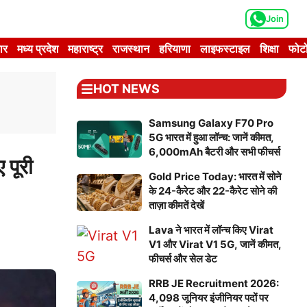
Join
ार
मध्य प्रदेश
महाराष्ट्र
राजस्थान
हरियाणा
लाइफस्टाइल
शिक्षा
फोटो
HOT NEWS
Samsung Galaxy F70 Pro
5G भारत में हुआ लॉन्च: जानें कीमत,
6,000mAh बैटरी और सभी फीचर्स
पूरी
Gold Price Today: भारत में सोने
के 24-कैरेट और 22-कैरेट सोने की
ताज़ा कीमतें देखें
Lava ने भारत में लॉन्च किए Virat
V1 और Virat V1 5G, जानें कीमत,
फीचर्स और सेल डेट
RRB JE Recruitment 2026:
4,098 जूनियर इंजीनियर पदों पर