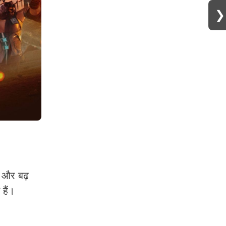
❯
 और बढ़
हैं।