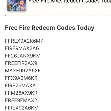
Free Fire MAX Redeem Codes Today: 21 
Free Fire Redeem Codes Today
FFREX9A2K6M7
FIRE9MAX2A6
FF26JANX9KM
FREEFIR2AX9
MAXF9R2A6XK
FFX9A2M6KR
FIRE26MAXA
FFM26AX9KR
FREE9FMAX2
FIREX92A6KM