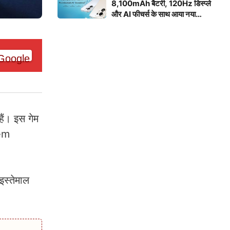
8,100mAh बैटरी, 120Hz डिस्प्ले
और AI फीचर्स के साथ आया नया
स्मार्टफोन
ैं। इस गेम
eem
स्तेमाल