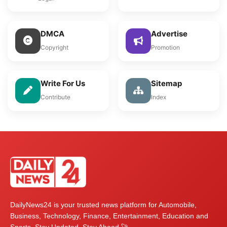
DMCA
Advertise
Copyright
Promotion
Write For Us
Sitemap
Contribute
Index
DailyNews24 is your trusted news platform for Automobile,
Business, Technology, Finance, Entertainment, Education and
Sports. Stay Updated, Stay Ahead 🚀