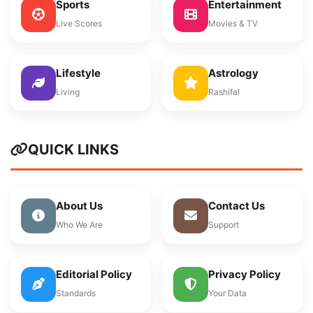
Sports
Entertainment
Live Scores
Movies & TV
Lifestyle
Astrology
Living
Rashifal
QUICK LINKS
About Us
Contact Us
Who We Are
Support
Editorial Policy
Privacy Policy
Standards
Your Data