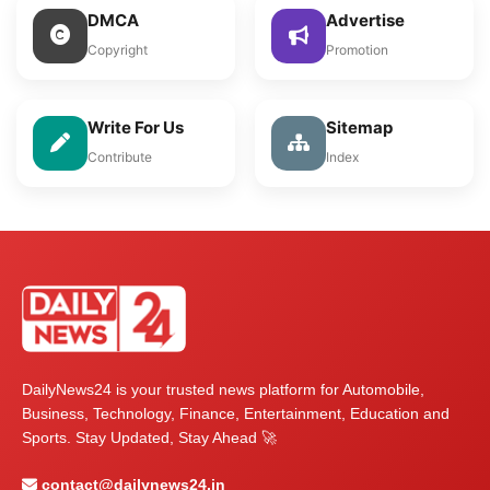
DMCA
Advertise
Copyright
Promotion
Write For Us
Sitemap
Contribute
Index
DailyNews24 is your trusted news platform for Automobile,
Business, Technology, Finance, Entertainment, Education and
Sports. Stay Updated, Stay Ahead 🚀
contact@dailynews24.in