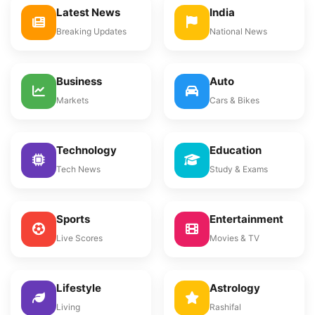
Latest News
India
Breaking Updates
National News
Business
Auto
Markets
Cars & Bikes
Technology
Education
Tech News
Study & Exams
Sports
Entertainment
Live Scores
Movies & TV
Lifestyle
Astrology
Living
Rashifal