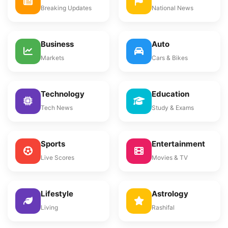
Breaking Updates
National News
Business
Auto
Markets
Cars & Bikes
Technology
Education
Tech News
Study & Exams
Sports
Entertainment
Live Scores
Movies & TV
Lifestyle
Astrology
Living
Rashifal