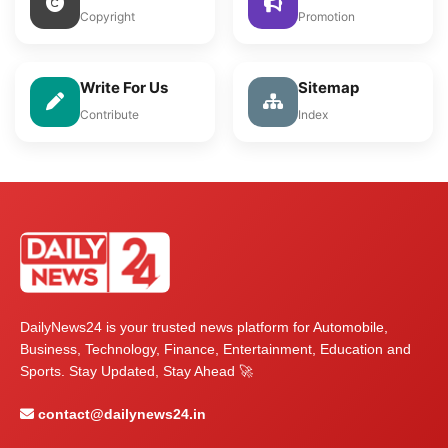
Copyright
Promotion
Write For Us
Sitemap
Contribute
Index
DailyNews24 is your trusted news platform for Automobile,
Business, Technology, Finance, Entertainment, Education and
Sports. Stay Updated, Stay Ahead 🚀
contact@dailynews24.in