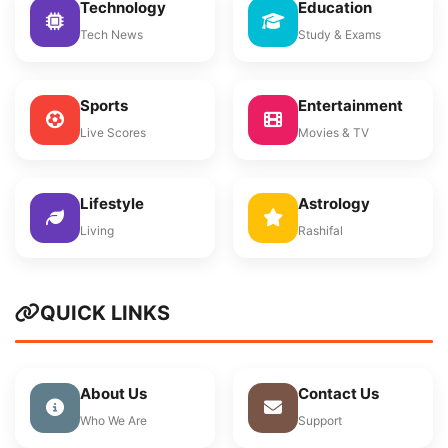
Technology
Education
Tech News
Study & Exams
Sports
Entertainment
Live Scores
Movies & TV
Lifestyle
Astrology
Living
Rashifal
QUICK LINKS
About Us
Contact Us
Who We Are
Support