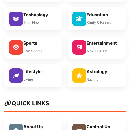
Technology
Education
Tech News
Study & Exams
Sports
Entertainment
Live Scores
Movies & TV
Lifestyle
Astrology
Living
Rashifal
QUICK LINKS
About Us
Contact Us