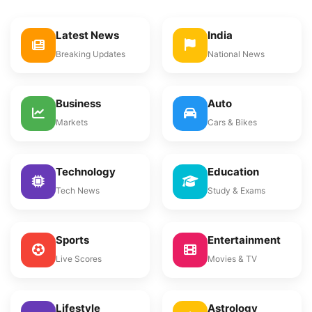
Latest News
India
Breaking Updates
National News
Business
Auto
Markets
Cars & Bikes
Technology
Education
Tech News
Study & Exams
Sports
Entertainment
Live Scores
Movies & TV
Lifestyle
Astrology