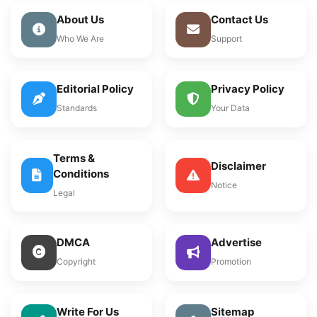
About Us
Contact Us
Who We Are
Support
Editorial Policy
Privacy Policy
Standards
Your Data
Terms &
Disclaimer
Conditions
Notice
Legal
DMCA
Advertise
Copyright
Promotion
Write For Us
Sitemap