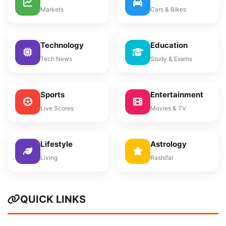
Markets
Cars & Bikes
Technology
Education
Tech News
Study & Exams
Sports
Entertainment
Live Scores
Movies & TV
Lifestyle
Astrology
Living
Rashifal
QUICK LINKS