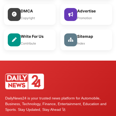
DMCA
Advertise
Copyright
Promotion
Write For Us
Sitemap
Contribute
Index
DailyNews24 is your trusted news platform for Automobile,
Business, Technology, Finance, Entertainment, Education and
Sports. Stay Updated, Stay Ahead 🚀