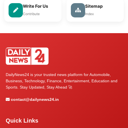
Write For Us
Sitemap
Contribute
Index
DailyNews24 is your trusted news platform for Automobile,
Business, Technology, Finance, Entertainment, Education and
Sports. Stay Updated, Stay Ahead 🚀
contact@dailynews24.in
Quick Links