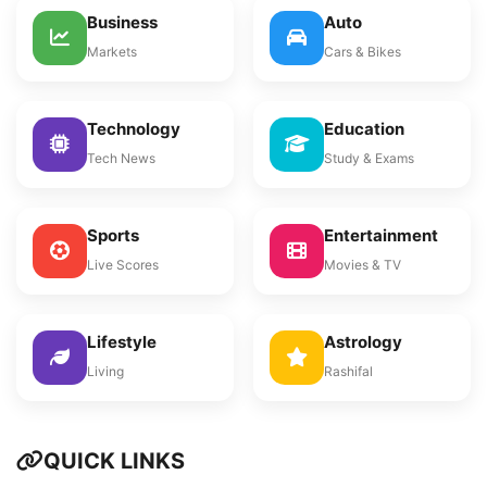
Business
Auto
Markets
Cars & Bikes
Technology
Education
Tech News
Study & Exams
Sports
Entertainment
Live Scores
Movies & TV
Lifestyle
Astrology
Living
Rashifal
QUICK LINKS