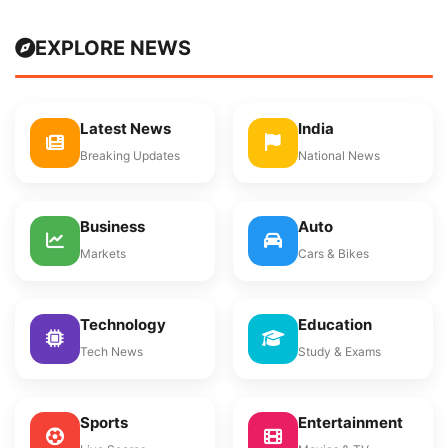
EXPLORE NEWS
Latest News
India
Breaking Updates
National News
Business
Auto
Markets
Cars & Bikes
Technology
Education
Tech News
Study & Exams
Sports
Entertainment