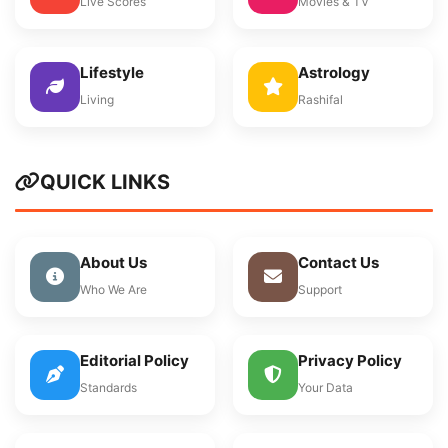
Live Scores
Movies & TV
Lifestyle
Astrology
Living
Rashifal
QUICK LINKS
About Us
Contact Us
Who We Are
Support
Editorial Policy
Privacy Policy
Standards
Your Data