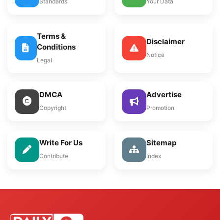
Standards
Your Data
Terms &
Disclaimer
Conditions
Notice
Legal
DMCA
Advertise
Copyright
Promotion
Write For Us
Sitemap
Contribute
Index