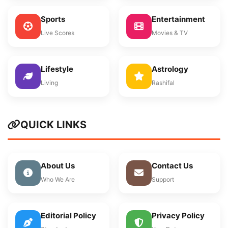
Sports
Entertainment
Live Scores
Movies & TV
Lifestyle
Astrology
Living
Rashifal
QUICK LINKS
About Us
Contact Us
Who We Are
Support
Editorial Policy
Privacy Policy