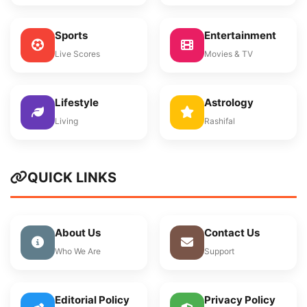
Sports
Entertainment
Live Scores
Movies & TV
Lifestyle
Astrology
Living
Rashifal
QUICK LINKS
About Us
Contact Us
Who We Are
Support
Editorial Policy
Privacy Policy