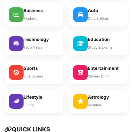
Business
Auto
Markets
Cars & Bikes
Technology
Education
Tech News
Study & Exams
Sports
Entertainment
Live Scores
Movies & TV
Lifestyle
Astrology
Living
Rashifal
QUICK LINKS