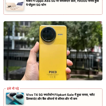
मार्केट में Oppo A6s 5G पर धमाकेदार डील, ₹9000 सस्ता हुआ
ये पॉपुलर 5G फोन
Vivo T4 5G स्मार्टफोन Flipkart Sale में हुआ सस्ता, फ्लैट
डिस्काउंट और बैंक ऑफर्स से कीमत और भी कम