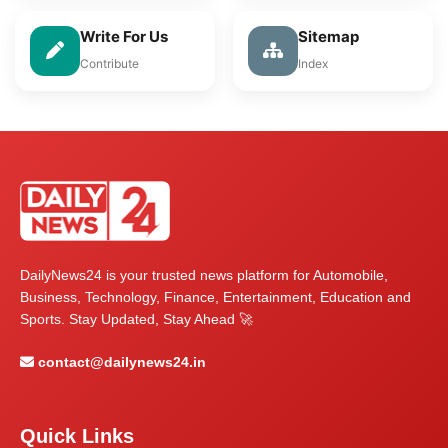
Write For Us
Sitemap
Contribute
Index
DailyNews24 is your trusted news platform for Automobile,
Business, Technology, Finance, Entertainment, Education and
Sports. Stay Updated, Stay Ahead 🚀
contact@dailynews24.in
Quick Links