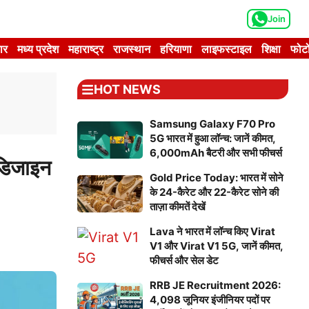
Join
ार
मध्य प्रदेश
महाराष्ट्र
राजस्थान
हरियाणा
लाइफस्टाइल
शिक्षा
फोटो
HOT NEWS
Samsung Galaxy F70 Pro
5G भारत में हुआ लॉन्च: जानें कीमत,
6,000mAh बैटरी और सभी फीचर्स
डिजाइन
Gold Price Today: भारत में सोने
के 24-कैरेट और 22-कैरेट सोने की
ताज़ा कीमतें देखें
Lava ने भारत में लॉन्च किए Virat
V1 और Virat V1 5G, जानें कीमत,
फीचर्स और सेल डेट
RRB JE Recruitment 2026:
4,098 जूनियर इंजीनियर पदों पर