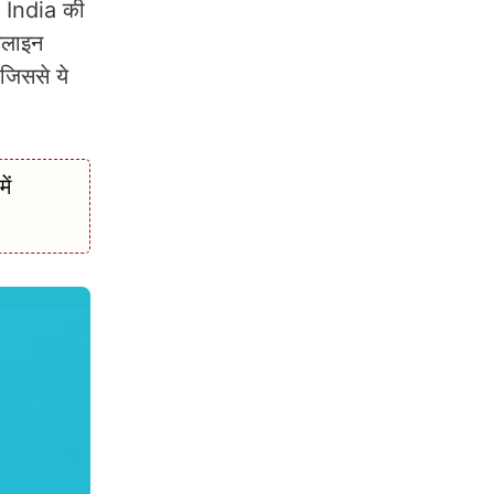
 India की
नलाइन
जिससे ये
ें