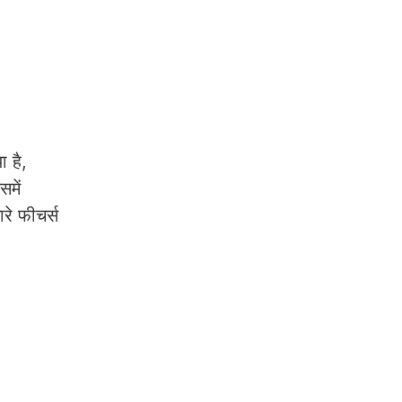
 है,
में
रे फीचर्स