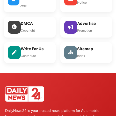
Notice
Legal
DMCA
Advertise
Copyright
Promotion
Write For Us
Sitemap
Contribute
Index
DailyNews24 is your trusted news platform for Automobile,