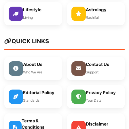
Lifestyle
Astrology
Living
Rashifal
QUICK LINKS
About Us
Contact Us
Who We Are
Support
Editorial Policy
Privacy Policy
Standards
Your Data
Terms &
Disclaimer
Conditions